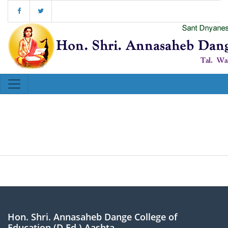
Hon. Shri. Annasaheb Dange College of
Education (D.Ed.) Aashta